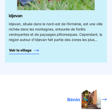
Idjevan
Idjevan, située dans le nord-est de l’Arménie, est une ville
nichée dans les montagnes, entourée de forêts
verdoyantes et de paysages pittoresques. Cependant, la
région autour d’Idjevan fait partie des zones les plus
sous-développées d’Arménie, avec environ 60 % de la
population vivant dans des communautés rurales. Dans
Voir le village
ces zones, de nombreuses familles ont besoin de soutien
pour lutter contre la pauvreté et la malnutrition.
Bénin