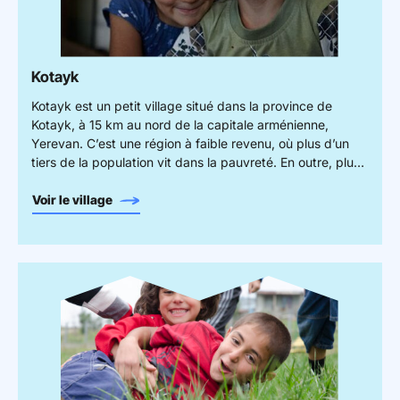
Kotayk
Kotayk est un petit village situé dans la province de
Kotayk, à 15 km au nord de la capitale arménienne,
Yerevan. C’est une région à faible revenu, où plus d’un
tiers de la population vit dans la pauvreté. En outre, plus
de 45 % des habitants résident dans des communautés
rurales, où l’accès à l’éducation, aux soins de santé et à
Voir le village
d’autres services essentiels est souvent limité.