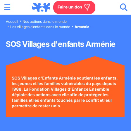
Menu
Aller au contenu
Aller à la recherche
Aller au menu
Aller au pied de page
Faire un don
Accueil
Nos actions dans le monde
Les villages d’enfants dans le monde
Arménie
Nous connaître
SOS Villages d'enfants Arménie
Actions en France
Actions dans le monde
Agissez à nos côtés
SOS Villages d'Enfants Arménie soutient les enfants,
les jeunes et les familles vulnérables du pays depuis
1988. La Fondation Villages d'Enfance Ensemble
Actualités
déploie des actions avec elle afin de protéger les
familles et les enfants touchés par le conflit et leur
permettre de rester unis.
Rejoignez-nous
Les villages d'enfants