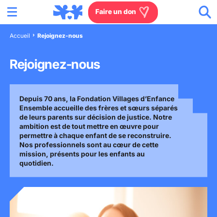
Menu
Aller au contenu
Aller à la recherche
Aller au menu
Aller au pied de page
Faire un don
Accueil
Rejoignez-nous
Nous connaître
Rejoignez-nous
Actions en France
Depuis 70 ans, la Fondation Villages d’Enfance
Actions dans le monde
Ensemble accueille des frères et sœurs séparés
de leurs parents sur décision de justice. Notre
Agissez à nos côtés
ambition est de tout mettre en œuvre pour
permettre à chaque enfant de se reconstruire.
Nos professionnels sont au cœur de cette
Actualités
mission, présents pour les enfants au
quotidien.
Rejoignez-nous
Les villages d'enfants