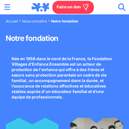
Menu
Aller au contenu
Aller à la recherche
Aller au menu
Aller au pied de page
Faire un don
Accueil
Nous connaître
Notre fondation
Nous connaître
Notre fondation
Actions en France
Née en 1956 dans le nord de la France, la Fondation
Actions dans le monde
Villages d’Enfance Ensemble est un acteur de
protection de l'enfance qui offre à des frères et
Agissez à nos côtés
sœurs sans protection parentale un cadre de vie
familial, un accompagnement dans la durée, et
l’assurance de relations affectives et éducatives
Actualités
stables auprès d'un éducateur familial et d’une
équipe de professionnels.
Rejoignez-nous
Les villages d'enfants