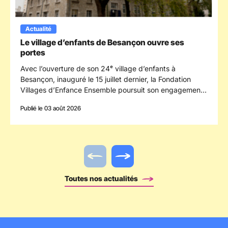
Actualité
Le village d’enfants de Besançon ouvre ses
portes
Avec l’ouverture de son 24ᵉ village d’enfants à
Besançon, inauguré le 15 juillet dernier, la Fondation
Villages d’Enfance Ensemble poursuit son engagement
en faveur des enfants confiés à la protection de
Publié le 03 août 2026
l’enfance en s’implantant dans le département du
Doubs.
Actualité précédente
Actualité suivante
Toutes nos actualités