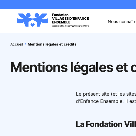
Aller au contenu
Aller à la recherche
Aller au menu
Aller au pied de page
Nous connaîtr
Accueil
Mentions légales et crédits
Mentions légales et 
Le présent site (et les si
d’Enfance Ensemble. Il est 
La Fondation Vi