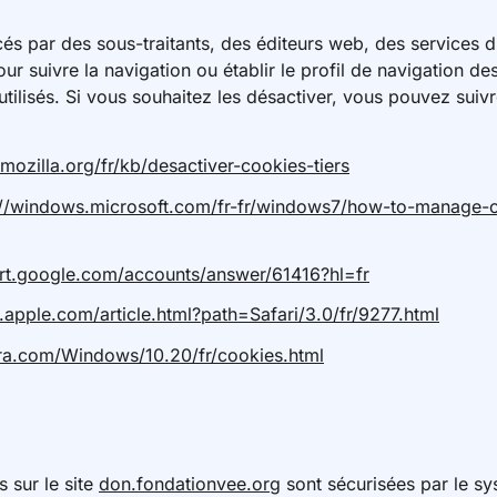
cés par des sous-traitants, des éditeurs web, des services 
our suivre la navigation ou établir le profil de navigation des
e utilisés. Si vous souhaitez les désactiver, vous pouvez sui
.mozilla.org/fr/kb/desactiver-cookies-tiers
://windows.microsoft.com/fr-fr/windows7/how-to-manage-co
ort.google.com/accounts/answer/61416?hl=fr
o.apple.com/article.html?path=Safari/3.0/fr/9277.html
era.com/Windows/10.20/fr/cookies.html
s sur le site
don.fondationvee.org
sont sécurisées par le sy