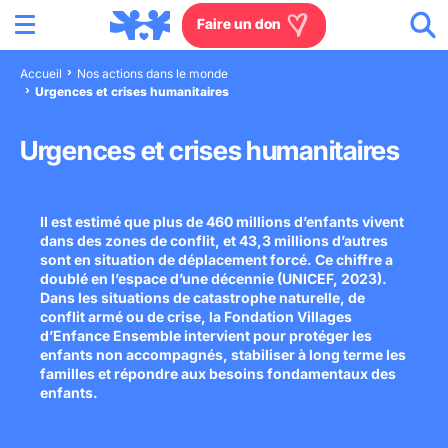
Menu
Aller au contenu
Aller à la recherche
Aller au menu
Aller au pied de page
Faire un don
Accueil
Nos actions dans le monde
Urgences et crises humanitaires
Nous connaître
Urgences et crises humanitaires
Actions en France
Actions dans le monde
Il est estimé que plus de 460 millions d’enfants vivent
dans des zones de conflit, et 43,3 millions d’autres
sont en situation de déplacement forcé. Ce chiffre a
Agissez à nos côtés
doublé en l’espace d’une décennie (UNICEF, 2023).
Dans les situations de catastrophe naturelle, de
Actualités
conflit armé ou de crise, la Fondation Villages
d’Enfance Ensemble intervient pour protéger les
enfants non accompagnés, stabiliser à long terme les
familles et répondre aux besoins fondamentaux des
Rejoignez-nous
enfants.
Les villages d'enfants