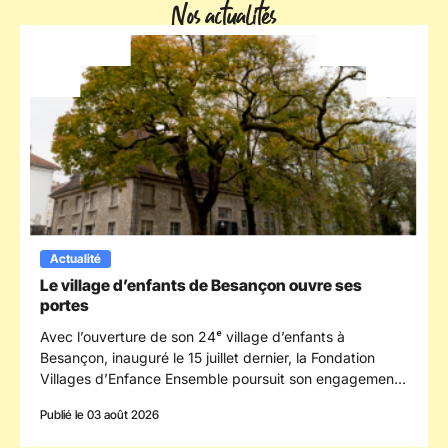
Nos actualités
Actualité
Le village d’enfants de Besançon ouvre ses
portes
Avec l’ouverture de son 24ᵉ village d’enfants à
Besançon, inauguré le 15 juillet dernier, la Fondation
Villages d’Enfance Ensemble poursuit son engagement
en faveur des enfants confiés à la protection de
Publié le 03 août 2026
l’enfance en s’implantant dans le département du
Doubs.