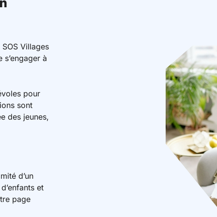
on
 SOS Villages
de s’engager à
évoles pour
ions sont
e des jeunes,
imité d’un
 d’enfants et
tre page