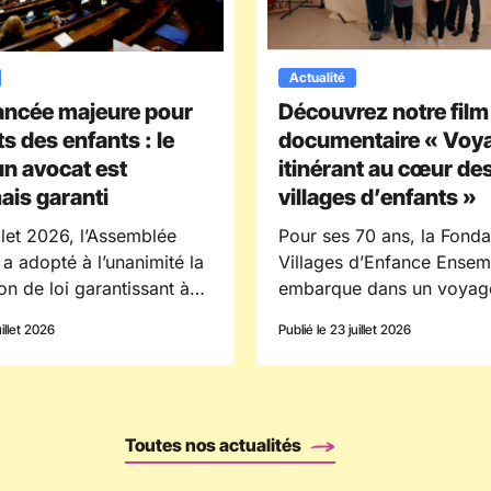
Actualité
ancée majeure pour
Découvrez notre film
ts des enfants : le
documentaire « Voy
 un avocat est
itinérant au cœur de
is garanti
villages d’enfants »
illet 2026, l’Assemblée
Pour ses 70 ans, la Fonda
 a adopté à l’unanimité la
Villages d’Enfance Ensem
on de loi garantissant à
embarque dans un voyag
nfant concerné par une
itinérant au cœurs des vil
uillet 2026
Publié le 23 juillet 2026
e d’assistance éducative
d’enfants pour célébrer
d’être assisté d’un avocat.
l’engagement de celles et
re essentielle pour
font vivre la fondation.
 l’effectivité des droits de
Toutes nos actualités
et mieux faire entendre sa