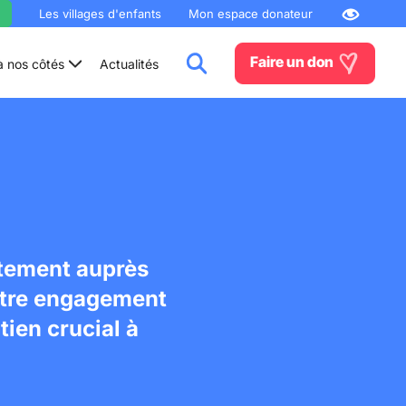
Les villages d'enfants
Mon espace donateur
Faire un don
à nos côtés
Actualités
ctement auprès
otre engagement
ien crucial à