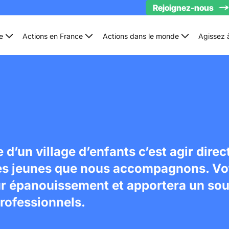
Rejoignez-nous
e
Actions en France
Actions dans le monde
Agissez 
 d’un village d’enfants c’est agir dire
des jeunes que nous accompagnons. V
ur épanouissement et apportera un sout
rofessionnels.