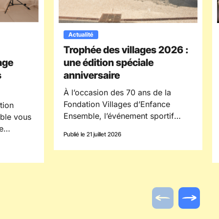
Actualité
Trophée des villages 2026 :
age
une édition spéciale
s
anniversaire
À l’occasion des 70 ans de la
Fondation Villages d’Enfance
tion
Ensemble, l’événement sportif
ble vous
inter-villages « Trophée des
e
Publié le 21 juillet 2026
villages » a réuni, cette année,
lages
plus de 300 participants à l’Île des
Loisirs du Val de Seine.
 ceux qui
Actualité préc
Actualit