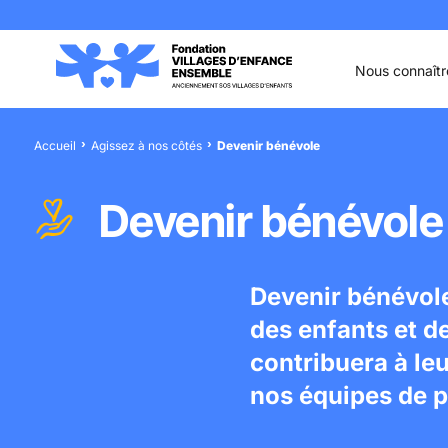
Aller au contenu
Aller à la recherche
Aller au menu
Aller au pied de page
Nous connaîtr
Accueil
Agissez à nos côtés
Devenir bénévole
Devenir bénévole
Devenir bénévole
des enfants et 
contribuera à le
nos équipes de p