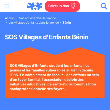
Menu
Aller au contenu
Aller à la recherche
Aller au menu
Aller au pied de page
Faire un don
Accueil
Nos actions dans le monde
Les villages d’enfants dans le monde
Bénin
Nous connaître
SOS Villages d’Enfants Bénin
Actions en France
Actions dans le monde
Agissez à nos côtés
SOS Villages d’Enfants soutient les enfants, les
jeunes et les familles vulnérables au Bénin depuis
1985. En complément de l’accueil des enfants au sein
Actualités
d’un foyer familial, l’association déploie des
initiatives éducatives, de santé et d’autonomisation
socioprofessionnelle des foyers.
Rejoignez-nous
Les villages d'enfants