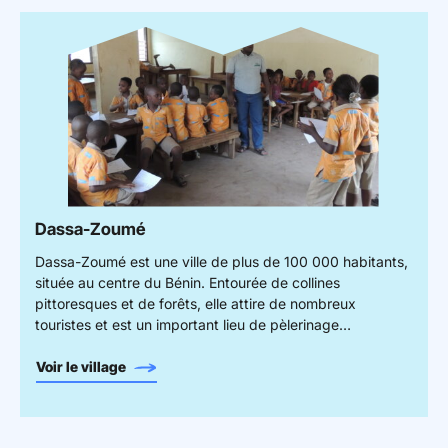
Dassa-Zoumé
Dassa-Zoumé est une ville de plus de 100 000 habitants,
située au centre du Bénin. Entourée de collines
pittoresques et de forêts, elle attire de nombreux
touristes et est un important lieu de pèlerinage
catholique. Cependant, ses infrastructures sont mises à
rude épreuve, notamment en matière d’assainissement,
Voir le village
d’accès aux soins et à l’éducation. De plus, le travail forcé
des enfants représente un défi majeur dans la région.