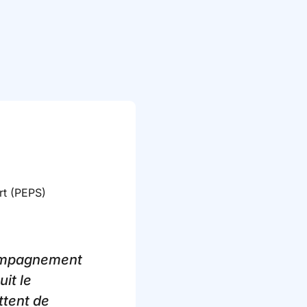
rt (PEPS)
compagnement
it le
ttent de