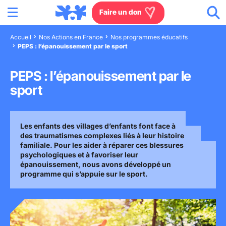
Menu
Aller au contenu
Aller à la recherche
Aller au menu
Aller au pied de page
Faire un don
Accueil
Nos Actions en France
Nos programmes éducatifs
PEPS : l’épanouissement par le sport
Nous connaître
PEPS : l’épanouissement par le
Actions en France
sport
Actions dans le monde
Les enfants des villages d’enfants font face à
Agissez à nos côtés
des traumatismes complexes liés à leur histoire
familiale. Pour les aider à réparer ces blessures
psychologiques et à favoriser leur
Actualités
épanouissement, nous avons développé un
programme qui s’appuie sur le sport.
Rejoignez-nous
Les villages d'enfants