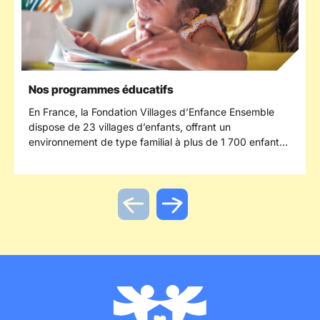
Nos programmes éducatifs
En France, la Fondation Villages d’Enfance Ensemble
dispose de 23 villages d’enfants, offrant un
environnement de type familial à plus de 1 700 enfants
chaque année.En complément de notre accueil, nous
nous engageons à améliorer en continu
l’accompagnement que nous leur fournissons en
mettant en place des programmes qui soutiennent leur
développement personnel. Par le biais de l’expression,
Actualité précédente
Actualité suivante
du sport et de l’autonomisation, nous visons à leur
fournir les outils nécessaires pour grandir et s’épanouir
pleinement.