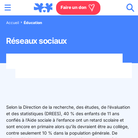
Menu
Aller au contenu
Aller à la recherche
Aller au menu
Aller au pied de page
Faire un don
Accueil
Éducation
Nous connaître
Réseaux sociaux
Actions en France
Actions dans le monde
Agissez à nos côtés
Actualités
Selon la Direction de la recherche, des études, de l’évaluation
et des statistiques (DREES), 40 % des enfants de 11 ans
Rejoignez-nous
confiés à l’Aide sociale à l’enfance ont un retard scolaire et
sont encore en primaire alors qu’ils devraient être au collège,
Les villages d'enfants
contre seulement 10 % dans la population générale. De