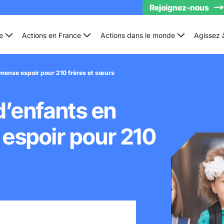
Rejoignez-nous
e
Actions en France
Actions dans le monde
Agissez 
mmense espoir pour 210 frères et sœurs
d’enfants en
 espoir pour 210