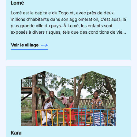
Lomé
Lomé est la capitale du Togo et, avec près de deux
millions d’habitants dans son agglomération, c’est aussi la
plus grande ville du pays. À Lomé, les enfants sont
exposés à divers risques, tels que des conditions de vie
insalubres, un accès limité aux soins de santé, la
malnutrition, la violence, et des inégalités en matière
Voir le village
d’éducation, exacerbés par la pauvreté et les
infrastructures insuffisantes.
Kara