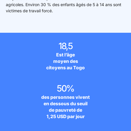
agricoles. Environ 30 % des enfants âgés de 5 à 14 ans sont
victimes de travail forcé.
18,5
Est l’âge
moyen des
citoyens au Togo
50%
des personnes vivent
en dessous du seuil
de pauvreté de
1,25 USD par jour