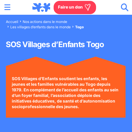
Menu
Aller au contenu
Aller à la recherche
Aller au menu
Aller au pied de page
Faire un don
Accueil
Nos actions dans le monde
Les villages d’enfants dans le monde
Togo
Nous connaître
SOS Villages d’Enfants Togo
Actions en France
Actions dans le monde
Agissez à nos côtés
SOS Villages d’Enfants soutient les enfants, les
jeunes et les familles vulnérables au Togo depuis
1979. En complément de l’accueil des enfants au sein
Actualités
d’un foyer familial, l’association déploie des
initiatives éducatives, de santé et d’autonomisation
socioprofessionnelle des jeunes.
Rejoignez-nous
Les villages d'enfants