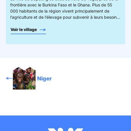
frontière avec le Burkina Faso et le Ghana. Plus de 55
000 habitants de la région vivent principalement de
l’agriculture et de l’élevage pour subvenir à leurs besoins,
bien que des produits tels que le café, le cacao et le
coton soient également cultivés en vue de l’exportation.
Voir le village
La majorité des familles à Dapaong vivent dans des
conditions de pauvreté, avec un accès limité à l’eau
potable, à l’éducation ou aux services de santé dont ils
ont besoin.
Niger