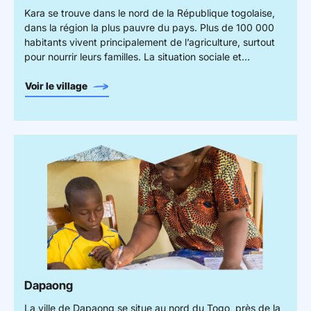
Kara se trouve dans le nord de la République togolaise,
dans la région la plus pauvre du pays. Plus de 100 000
habitants vivent principalement de l’agriculture, surtout
pour nourrir leurs familles. La situation sociale et
économique complexe entraîne des difficultés pour les
familles, qui peinent à rester unies, laissant de nombreux
Voir le village
enfants sans protection parentale. Parrainer le village
SOS de Kara, c’est agir pour permettre aux enfants
vulnérables de grandir au sein d’un foyer chaleureux,
avec les ressources dont ils ont besoin pour s’épanouir.
Dapaong
La ville de Dapaong se situe au nord du Togo, près de la