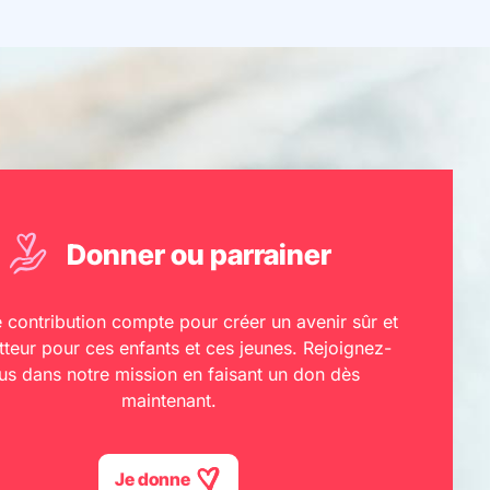
Donner ou parrainer
contribution compte pour créer un avenir sûr et
teur pour ces enfants et ces jeunes. Rejoignez-
us dans notre mission en faisant un don dès
maintenant.
Je donne