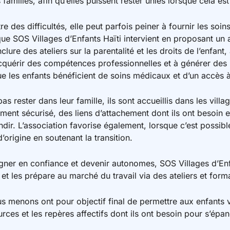
amilles, afin qu’elles puissent rester unies lorsque cela est 
e des difficultés, elle peut parfois peiner à fournir les soi
 que SOS Villages d’Enfants Haïti intervient en proposant 
lure des ateliers sur la parentalité et les droits de l’enfant
acquérir des compétences professionnelles et à générer des
e les enfants bénéficient de soins médicaux et d’un accès à
as rester dans leur famille, ils sont accueillis dans les villag
ment sécurisé, des liens d’attachement dont ils ont besoin 
dir. L’association favorise également, lorsque c’est possibl
d’origine en soutenant la transition.
agner en confiance et devenir autonomes, SOS Villages d’En
 et les prépare au marché du travail via des ateliers et form
us menons ont pour objectif final de permettre aux enfants 
ources et les repères affectifs dont ils ont besoin pour s’épan