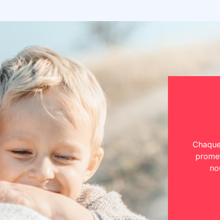
Chaque 
promet
no