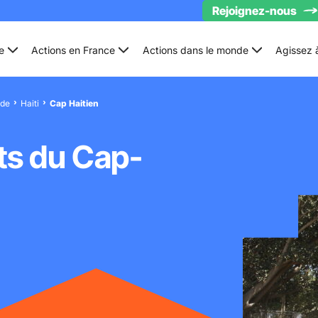
Rejoignez-nous
e
Actions en France
Actions dans le monde
Agissez 
nde
Haiti
Cap Haitien
nts du Cap-