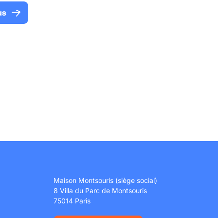
us
Maison Montsouris (siège social)
8 Villa du Parc de Montsouris
75014 Paris