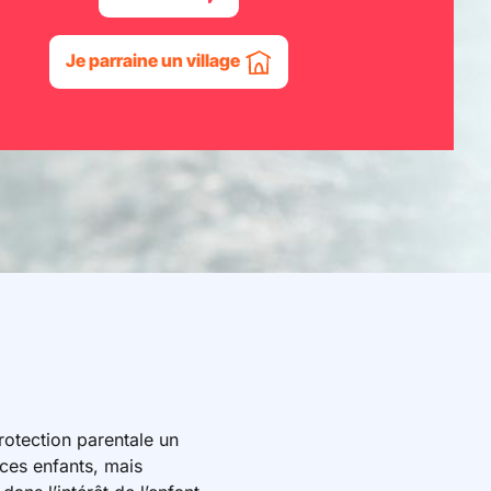
Je parraine un village
rotection parentale un
 ces enfants, mais