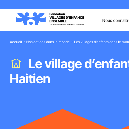
Aller au contenu
Aller à la recherche
Aller au menu
Aller au pied de page
Nous connaîtr
Accueil
Nos actions dans le monde
Les villages d’enfants dans le mo
Le village d’enfa
Haitien