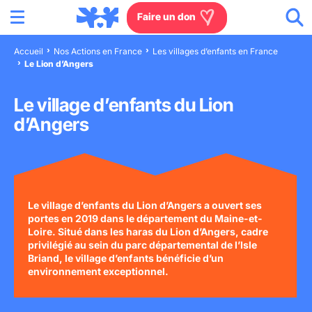
Menu
Aller au contenu
Aller à la recherche
Aller au menu
Aller au pied de page
Faire un don
Accueil
Nos Actions en France
Les villages d’enfants en France
Le Lion d’Angers
Nous connaître
Le village d’enfants du Lion
Actions en France
d’Angers
Actions dans le monde
Agissez à nos côtés
Le village d’enfants du Lion d’Angers a ouvert ses
portes en 2019 dans le département du Maine-et-
Actualités
Loire. Situé dans les haras du Lion d’Angers, cadre
privilégié au sein du parc départemental de l’Isle
Briand, le village d’enfants bénéficie d’un
Rejoignez-nous
environnement exceptionnel.
Les villages d'enfants