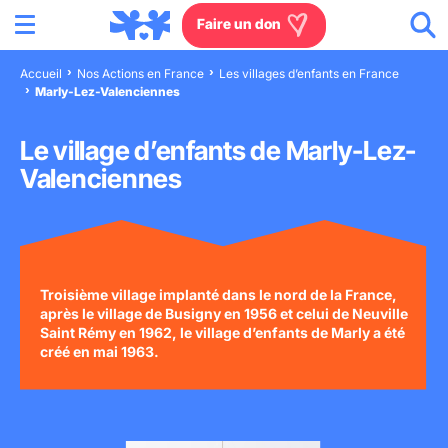
Menu
Aller au contenu
Aller à la recherche
Aller au menu
Aller au pied de page
Faire un don
Accueil
Nos Actions en France
Les villages d’enfants en France
Marly-Lez-Valenciennes
Nous connaître
Le village d’enfants de Marly-Lez-
Actions en France
Valenciennes
Actions dans le monde
Agissez à nos côtés
Troisième village implanté dans le nord de la France,
après le village de Busigny en 1956 et celui de Neuville
Actualités
Saint Rémy en 1962, le village d’enfants de Marly a été
créé en mai 1963.
Rejoignez-nous
Les villages d'enfants