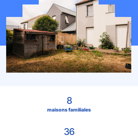
Mon espace donateur
8
maisons familiales
36