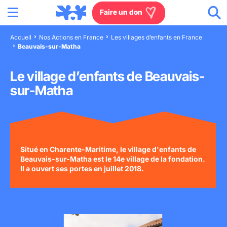
Menu
Aller au contenu
Aller à la recherche
Aller au menu
Aller au pied de page
Faire un don
Accueil
Nos Actions en France
Les villages d’enfants en France
Beauvais-sur-Matha
Nous connaître
Le village d’enfants de Beauvais-
Actions en France
sur-Matha
Actions dans le monde
Agissez à nos côtés
Situé en Charente-Maritime, le village d'enfants de
Beauvais-sur-Matha est le 14e village de la fondation.
Actualités
Il a ouvert ses portes en juillet 2018.
Rejoignez-nous
Les villages d'enfants