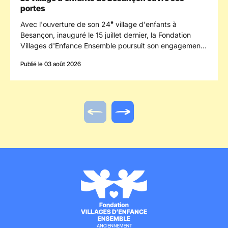
portes
Avec l'ouverture de son 24ᵉ village d'enfants à
Besançon, inauguré le 15 juillet dernier, la Fondation
Villages d'Enfance Ensemble poursuit son engagement
en faveur des enfants confiés à la protection de
Publié le 03 août 2026
l'enfance en s'implantant dans le département du
Doubs.
Actualité précédente
Actualité suivante