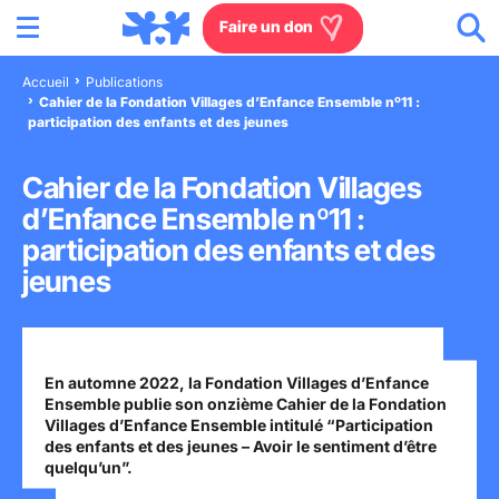
Menu
Aller au contenu
Aller à la recherche
Aller au menu
Aller au pied de page
Faire un don
Accueil
Publications
Cahier de la Fondation Villages d’Enfance Ensemble nº11 :
Nous connaître
participation des enfants et des jeunes
Actions en France
Cahier de la Fondation Villages
d’Enfance Ensemble nº11 :
Actions dans le monde
participation des enfants et des
jeunes
Agissez à nos côtés
Actualités
En automne 2022, la Fondation Villages d’Enfance
Ensemble publie son onzième Cahier de la Fondation
Villages d’Enfance Ensemble intitulé “Participation
Rejoignez-nous
des enfants et des jeunes – Avoir le sentiment d’être
quelqu’un”.
Les villages d'enfants