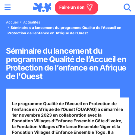
Menu
Aller au contenu
Aller à la recherche
Aller au menu
Aller au pied de page
Faire un don
Accueil
Actualités
Séminaire du lancement du programme Qualité de l’Accueil en
Nous connaître
Protection de l’enfance en Afrique de l’Ouest
Actions en France
Séminaire du lancement du
programme Qualité de l’Accueil en
Actions dans le monde
Protection de l’enfance en Afrique
de l’Ouest
Agissez à nos côtés
Actualités
Le programme Qualité de l’Accueil en Protection de
l’enfance en Afrique de l’Ouest (QUAPAO) a démarré le
1er novembre 2023 en collaboration avec la
Rejoignez-nous
Fondation Villages d’Enfance Ensemble Côte d’Ivoire,
la Fondation Villages d’Enfance Ensemble Niger et la
Les villages d'enfants
Fondation Villages d’Enfance Ensemble Togo. Il a