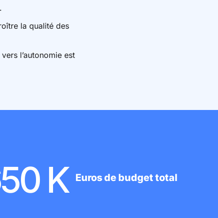
.
ître la qualité des
 vers l’autonomie est
50 K
Euros de budget total