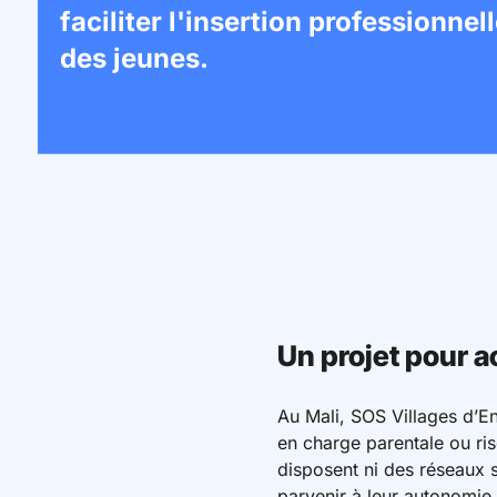
faciliter l'insertion professionnel
des jeunes.
Un projet pour 
Au Mali, SOS Villages d’En
en charge parentale ou ri
disposent ni des réseaux s
parvenir à leur autonomie.