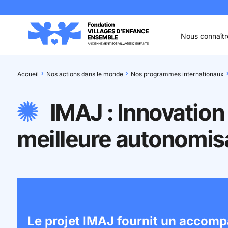
Aller au contenu
Aller à la recherche
Aller au menu
Aller au pied de page
Nous connaîtr
Accueil
Nos actions dans le monde
Nos programmes internationaux
IMAJ : Innovation
meilleure autonomis
Le projet IMAJ fournit un accom