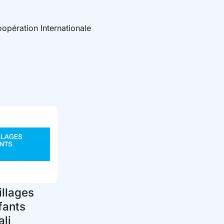
opération Internationale
llages
fants
li