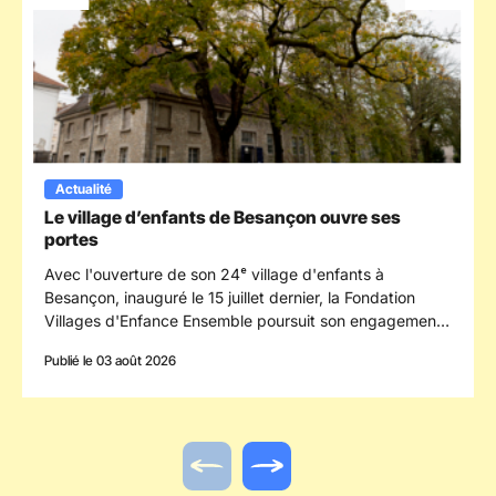
Actualité
Le village d’enfants de Besançon ouvre ses
portes
Avec l'ouverture de son 24ᵉ village d'enfants à
Besançon, inauguré le 15 juillet dernier, la Fondation
Villages d'Enfance Ensemble poursuit son engagement
en faveur des enfants confiés à la protection de
Publié le 03 août 2026
l'enfance en s'implantant dans le département du
Doubs.
Actualité précédente
Actualité suivante