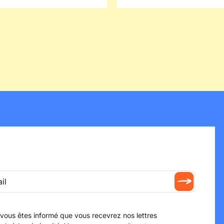
d'être assisté d'un avocat.
l'engagement de celles et
re essentielle pour
font vivre la fondation.
 l'effectivité des droits de
et mieux faire entendre sa
 vous êtes informé que vous recevrez nos lettres