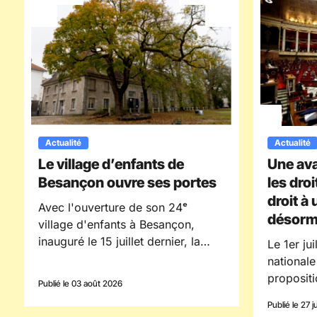
Actualité
Actualité
Le village d’enfants de
Une av
Besançon ouvre ses portes
les droi
droit à
Avec l'ouverture de son 24ᵉ
désorma
village d'enfants à Besançon,
inauguré le 15 juillet dernier, la
Le 1er ju
Fondation Villages d'Enfance
nationale
Ensemble poursuit son
propositi
Publié le 03 août 2026
engagement en faveur des enfants
chaque e
Publié le 27 j
confiés à la protection de
procédur