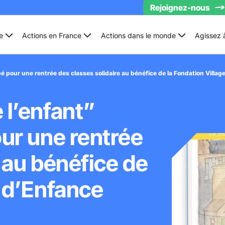
Rejoignez-nous
e
Actions en France
Actions dans le monde
Agissez 
pé pour une rentrée des classes solidaire au bénéfice de la Fondation Vill
 l’enfant”
our une rentrée
 au bénéfice de
s d’Enfance