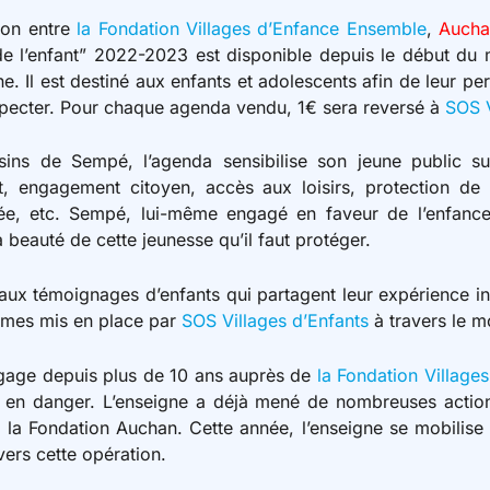
tion entre
la Fondation Villages d’Enfance Ensemble
,
Aucha
 de l’enfant” 2022-2023 est disponible depuis le début du 
. Il est destiné aux enfants et adolescents afin de leur p
respecter. Pour chaque agenda vendu, 1€ sera reversé à
SOS V
essins de Sempé, l’agenda sensibilise son jeune public s
, engagement citoyen, accès aux loisirs, protection de l’
vée, etc. Sempé, lui-même engagé en faveur de l’enfance, 
la beauté de cette jeunesse qu’il faut protéger.
e aux témoignages d’enfants qui partagent leur expérience i
mmes mis en place par
SOS Villages d’Enfants
à travers le 
gage depuis plus de 10 ans auprès de
la Fondation Village
 en danger. L’enseigne a déjà mené de nombreuses acti
ia la Fondation Auchan. Cette année, l’enseigne se mobilise
avers cette opération.