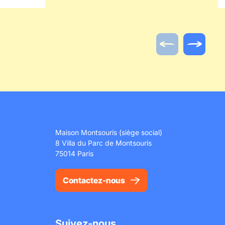
Loisirs du Val de Seine.
 ceux qui
Actualité préc
Actualit
Maison Montsouris (siège social)
8 Villa du Parc de Montsouris
75014 Paris
Contactez-nous
Suivez-nous