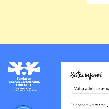
l'enfance en s'implantant dans le
le droit 
département du Doubs.
Une mesu
renforcer
l'enfant 
voix.
Restez informé
En donnant votre email,