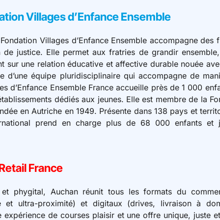
dation Villages d’Enfance Ensemble
 Fondation Villages d’Enfance Ensemble accompagne des fre
on de justice. Elle permet aux fratries de grandir ensembl
t sur une relation éducative et affective durable nouée ave
e d’une équipe pluridisciplinaire qui accompagne de mani
ges d’Enfance Ensemble France accueille près de 1 000 enf
 établissements dédiés aux jeunes. Elle est membre de la F
ndée en Autriche en 1949. Présente dans 138 pays et territo
rnational prend en charge plus de 68 000 enfants et 
Retail France
et phygital, Auchan réunit tous les formats du commer
et ultra-proximité) et digitaux (drives, livraison à dom
 expérience de courses plaisir et une offre unique, juste e