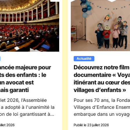
Actualité
ancée majeure pour
Découvrez notre film
ts des enfants : le
documentaire « Voy
 un avocat est
itinérant au cœur de
is garanti
villages d’enfants »
illet 2026, l’Assemblée
Pour ses 70 ans, la Fonda
 a adopté à l'unanimité la
Villages d'Enfance Ense
on de loi garantissant à
embarque dans un voyag
nfant concerné par une
itinérant au cœurs des vil
uillet 2026
Publié le 23 juillet 2026
e d'assistance éducative
d'enfants pour célébrer