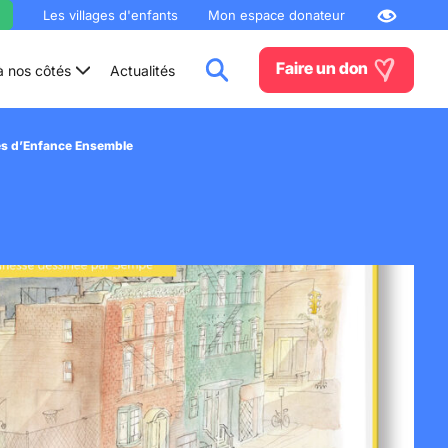
Les villages d'enfants
Mon espace donateur
Faire un don
à nos côtés
Actualités
ages d’Enfance Ensemble