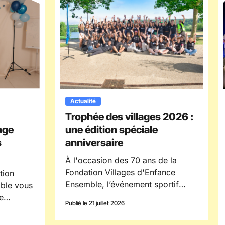
Actualité
Trophée des villages 2026 :
age
une édition spéciale
s
anniversaire
À l'occasion des 70 ans de la
Fondation Villages d'Enfance
tion
Ensemble, l’événement sportif
mble vous
inter-villages « Trophée des
e
Publié le 21 juillet 2026
villages » a réuni, cette année,
lages
plus de 300 participants à l'Île des