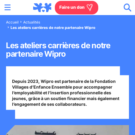
Menu
Aller au contenu
Aller à la recherche
Aller au menu
Aller au pied de page
Faire un don
Accueil
Actualités
Les ateliers carrières de notre partenaire Wipro
Nous connaître
Les ateliers carrières de notre
Actions en France
partenaire Wipro
Actions dans le monde
Agissez à nos côtés
Depuis 2023, Wipro est partenaire de la Fondation
Villages d’Enfance Ensemble pour accompagner
l’employabilité et l’insertion professionnelle des
Actualités
jeunes, grâce à un soutien financier mais également
l’engagement de ses collaborateurs.
Rejoignez-nous
Les villages d'enfants