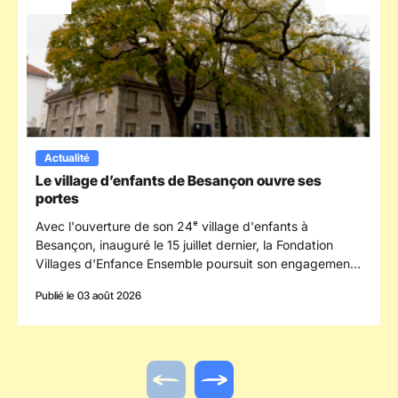
Actualité
Le village d’enfants de Besançon ouvre ses
portes
Avec l'ouverture de son 24ᵉ village d'enfants à
Besançon, inauguré le 15 juillet dernier, la Fondation
Villages d'Enfance Ensemble poursuit son engagement
en faveur des enfants confiés à la protection de
Publié le 03 août 2026
l'enfance en s'implantant dans le département du
Doubs.