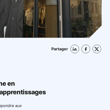
Partager
he en
 apprentissages
répondre aux