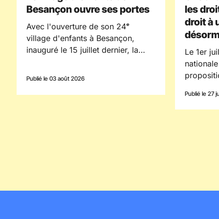
Besançon ouvre ses portes
les droi
droit à
Avec l'ouverture de son 24ᵉ
désorma
village d'enfants à Besançon,
inauguré le 15 juillet dernier, la
Le 1er ju
Fondation Villages d'Enfance
nationale
Ensemble poursuit son
propositi
Publié le 03 août 2026
engagement en faveur des enfants
chaque e
Publié le 27 j
confiés à la protection de
procédur
l'enfance en s'implantant dans le
le droit 
département du Doubs.
Une mesu
renforcer
l'enfant 
voix.