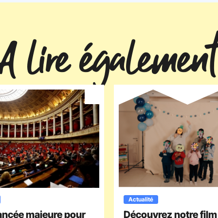
A lire également
Actualité
ancée majeure pour
Découvrez notre film