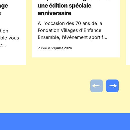
age
une édition spéciale
s
anniversaire
À l'occasion des 70 ans de la
Fondation Villages d'Enfance
tion
Ensemble, l’événement sportif
mble vous
inter-villages « Trophée des
e
Publié le 21 juillet 2026
villages » a réuni, cette année,
lages
plus de 300 participants à l'Île des
Loisirs du Val de Seine.
 ceux qui
Actualité préc
Actualit