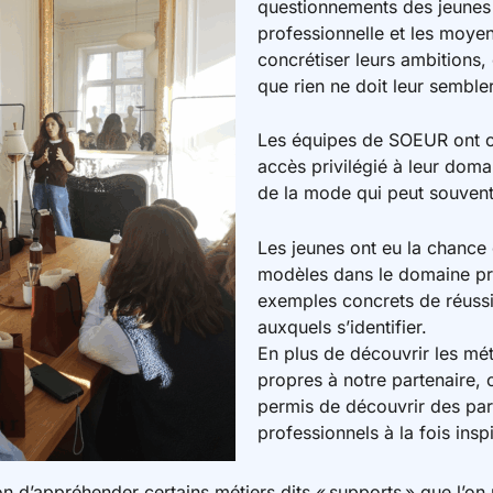
questionnements des jeunes s
professionnelle et les moye
concrétiser leurs ambitions, 
que rien ne doit leur semble
Les équipes de SOEUR ont of
accès privilégié à leur domai
de la mode qui peut souvent 
Les jeunes ont eu la chance 
modèles dans le domaine pr
exemples concrets de réussi
auxquels s’identifier.
En plus de découvrir les mé
propres à notre partenaire, 
permis de découvrir des pa
professionnels à la fois insp
on d’appréhender certains métiers dits « supports » que l’on