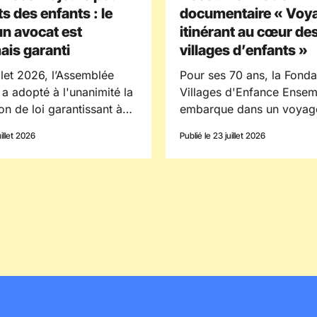
ts des enfants : le
documentaire « Voy
 un avocat est
itinérant au cœur de
is garanti
villages d’enfants »
illet 2026, l’Assemblée
Pour ses 70 ans, la Fonda
 a adopté à l'unanimité la
Villages d'Enfance Ense
on de loi garantissant à
embarque dans un voyag
nfant concerné par une
itinérant au cœurs des vil
uillet 2026
Publié le 23 juillet 2026
e d'assistance éducative
d'enfants pour célébrer
d'être assisté d'un avocat.
l'engagement de celles et
re essentielle pour
font vivre la fondation.
 l'effectivité des droits de
et mieux faire entendre sa