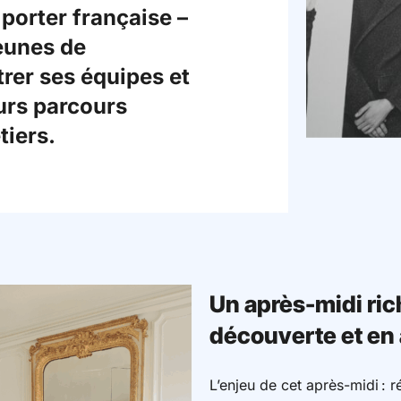
porter française –
jeunes de
trer ses équipes et
urs parcours
tiers.
Un après-midi ric
découverte et en
L’enjeu de cet après-midi : 