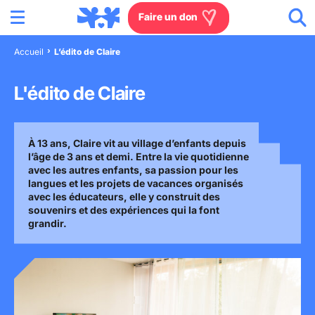
Menu
Aller au contenu
Aller à la recherche
Aller au menu
Aller au pied de page
Faire un don
Accueil
L’édito de Claire
Nous connaître
L'édito de Claire
Actions en France
À 13 ans, Claire vit au village d’enfants depuis
Actions dans le monde
l’âge de 3 ans et demi. Entre la vie quotidienne
avec les autres enfants, sa passion pour les
Agissez à nos côtés
langues et les projets de vacances organisés
avec les éducateurs, elle y construit des
souvenirs et des expériences qui la font
Actualités
grandir.
Rejoignez-nous
Les villages d'enfants