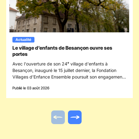
Actualité
Le village d’enfants de Besançon ouvre ses
portes
Avec l'ouverture de son 24ᵉ village d'enfants à
Besançon, inauguré le 15 juillet dernier, la Fondation
Villages d'Enfance Ensemble poursuit son engagement
en faveur des enfants confiés à la protection de
Publié le 03 août 2026
l'enfance en s'implantant dans le département du
Doubs.
Actualité précédente
Actualité suivante