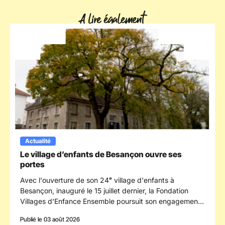
A lire également
Actualité
Le village d’enfants de Besançon ouvre ses
portes
Avec l'ouverture de son 24ᵉ village d'enfants à
Besançon, inauguré le 15 juillet dernier, la Fondation
Villages d'Enfance Ensemble poursuit son engagement
en faveur des enfants confiés à la protection de
Publié le 03 août 2026
l'enfance en s'implantant dans le département du