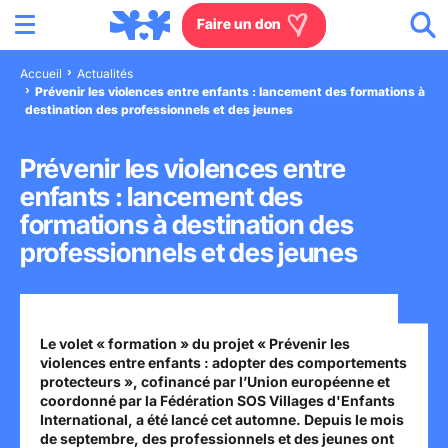
Menu
Aller au contenu
Aller à la recherche
Aller au menu
Aller au pied de page
Faire un don
Accueil
Actualités
Prévenir les violences entre enfants : lancement des formations à
Nous connaître
destination des professionnels et des jeunes
Actions en France
Prévenir les violences entre
enfants : lancement des
Actions dans le monde
formations à destination des
professionnels et des jeunes
Agissez à nos côtés
Actualités
Le volet « formation » du projet « Prévenir les
violences entre enfants : adopter des comportements
protecteurs », cofinancé par l’Union européenne et
Rejoignez-nous
coordonné par la Fédération SOS Villages d'Enfants
International, a été lancé cet automne. Depuis le mois
Les villages d'enfants
de septembre, des professionnels et des jeunes ont