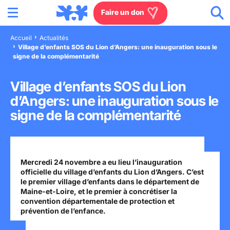
Menu
Aller au contenu
Aller à la recherche
Aller au menu
Aller au pied de page
Faire un don
Accueil
Actualités
Village d’enfants SOS du Lion d’Angers: une inauguration sous le
Nous connaître
signe de la complémentarité
Actions en France
Village d’enfants SOS du Lion
d’Angers: une inauguration sous le
Actions dans le monde
signe de la complémentarité
Agissez à nos côtés
Actualités
Mercredi 24 novembre a eu lieu l’inauguration
officielle du village d’enfants du Lion d’Angers. C’est
le premier village d’enfants dans le département de
Maine-et-Loire, et le premier à concrétiser la
Rejoignez-nous
convention départementale de protection et
prévention de l’enfance.
Les villages d'enfants