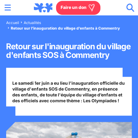
Menu
Aller au contenu
Aller à la recherche
Aller au menu
Aller au pied de page
Faire un don
Accueil
Actualités
Retour sur l’inauguration du village d’enfants à Commentry
Nous connaître
Retour sur l'inauguration du village
Actions en France
d'enfants SOS à Commentry
Actions dans le monde
Agissez à nos côtés
Le samedi 1er juin a eu lieu l'inauguration officielle du
village d'enfants SOS de Commentry, en présence
des enfants, de toute l'équipe du village d’enfants et
Actualités
des officiels avec comme thème : Les Olympiades !
Rejoignez-nous
Les villages d'enfants