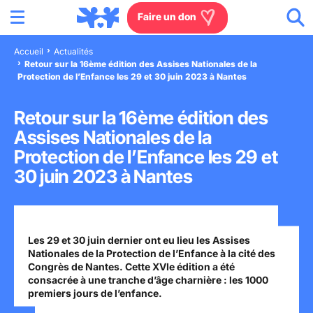
Menu
Aller au contenu
Aller à la recherche
Aller au menu
Aller au pied de page
Faire un don
Accueil
Actualités
Retour sur la 16ème édition des Assises Nationales de la
Nous connaître
Protection de l’Enfance les 29 et 30 juin 2023 à Nantes
Actions en France
Retour sur la 16ème édition des
Assises Nationales de la
Actions dans le monde
Protection de l’Enfance les 29 et
30 juin 2023 à Nantes
Agissez à nos côtés
Actualités
Les 29 et 30 juin dernier ont eu lieu les Assises
Nationales de la Protection de l’Enfance à la cité des
Congrès de Nantes. Cette XVIe édition a été
Rejoignez-nous
consacrée à une tranche d’âge charnière : les 1000
premiers jours de l’enfance.
Les villages d'enfants