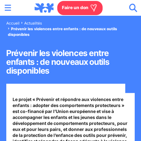
Menu
Aller au contenu
Aller à la recherche
Aller au menu
Aller au pied de page
Faire un don
Accueil
Actualités
Prévenir les violences entre enfants : de nouveaux outils
Nous connaître
disponibles
Actions en France
Prévenir les violences entre
enfants : de nouveaux outils
Actions dans le monde
disponibles
Agissez à nos côtés
Actualités
Le projet « Prévenir et répondre aux violences entre
enfants : adopter des comportements protecteurs »
est co-financé par l’Union européenne et vise à
accompagner les enfants et les jeunes dans le
Rejoignez-nous
développement de comportements protecteurs, pour
eux et pour leurs pairs, et donner aux professionnels
Les villages d'enfants
de la protection de l’enfance des outils pour prévenir,