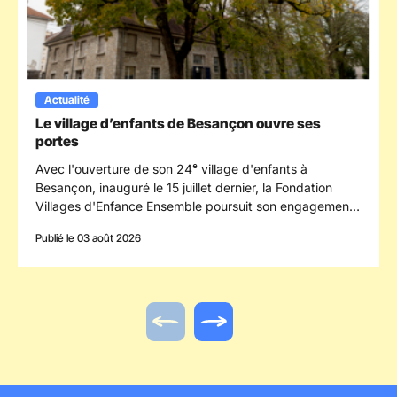
Actualité
Le village d’enfants de Besançon ouvre ses
portes
Avec l'ouverture de son 24ᵉ village d'enfants à
Besançon, inauguré le 15 juillet dernier, la Fondation
Villages d'Enfance Ensemble poursuit son engagement
en faveur des enfants confiés à la protection de
Publié le 03 août 2026
l'enfance en s'implantant dans le département du
Doubs.
Actualité précédente
Actualité suivante