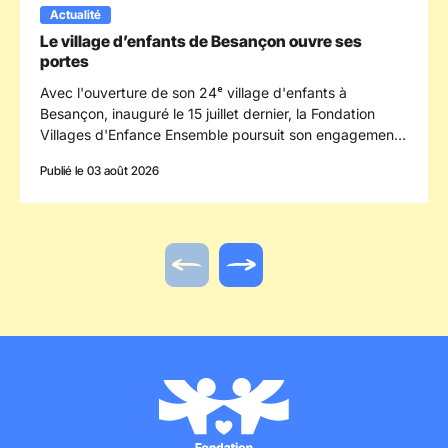
Actualité
Le village d’enfants de Besançon ouvre ses
portes
Avec l'ouverture de son 24ᵉ village d'enfants à
Besançon, inauguré le 15 juillet dernier, la Fondation
Villages d'Enfance Ensemble poursuit son engagement
en faveur des enfants confiés à la protection de
Publié le 03 août 2026
l'enfance en s'implantant dans le département du
Doubs.
Actualité précédente
Actualité suivante