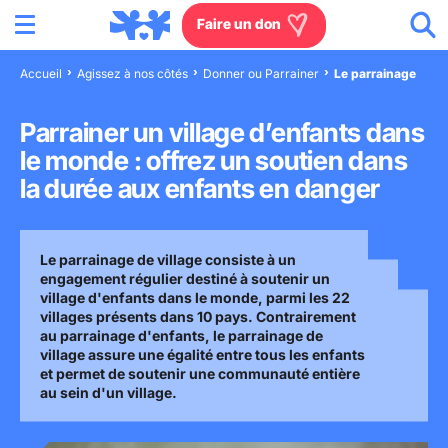
Menu
Aller au contenu
Aller à la recherche
Aller au menu
Aller au pied de page
Faire un don
Accueil
Agissez à nos côtés
Donner ou Parrainer
Le parrainage
Nous connaître
Parrainer un village d’enfants dans
Actions en France
le monde : offrez un soutien dans
la durée aux enfants en danger
Actions dans le monde
Le parrainage de village consiste à un
Agissez à nos côtés
engagement régulier destiné à soutenir un
village d'enfants dans le monde, parmi les 22
Actualités
villages présents dans 10 pays. Contrairement
au parrainage d'enfants, le parrainage de
village assure une égalité entre tous les enfants
et permet de soutenir une communauté entière
Rejoignez-nous
au sein d'un village.
Les villages d'enfants