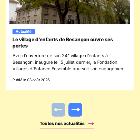
Actualité
Le village d’enfants de Besançon ouvre ses
portes
Avec l’ouverture de son 24ᵉ village d’enfants à
Besançon, inauguré le 15 juillet dernier, la Fondation
Villages d’Enfance Ensemble poursuit son engagement
en faveur des enfants confiés à la protection de
Publié le 03 août 2026
l’enfance en s’implantant dans le département du
Doubs.
Actualité précédente
Actualité suivante
Toutes nos actualités