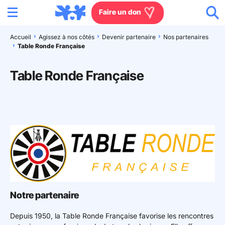
Menu
Aller au contenu
Aller à la recherche
Aller au menu
Aller au pied de page
Faire un don
Accueil
Agissez à nos côtés
Devenir partenaire
Nos partenaires
Table Ronde Française
Nous connaître
Table Ronde Française
Actions en France
Actions dans le monde
Agissez à nos côtés
Actualités
Rejoignez-nous
Notre partenaire
Les villages d'enfants
Depuis 1950, la Table Ronde Française favorise les rencontres