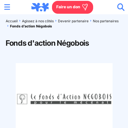
Menu
Aller au contenu
Aller à la recherche
Aller au menu
Aller au pied de page
Faire un don
Accueil
Agissez à nos côtés
Devenir partenaire
Nos partenaires
Fonds d’action Négobois
Nous connaître
Fonds d'action Négobois
Actions en France
Actions dans le monde
Agissez à nos côtés
Actualités
Rejoignez-nous
Les villages d'enfants