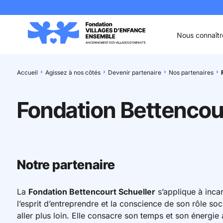
Aller au contenu
Aller à la recherche
Aller au menu
Aller au pied de page
Nous connaîtr
Accueil
Agissez à nos côtés
Devenir partenaire
Nos partenaires
Fondation Bettencou
Notre partenaire
La
Fondation Bettencourt Schueller
s’applique à incar
l’esprit d’entreprendre et la conscience de son rôle soci
aller plus loin. Elle consacre son temps et son énergie