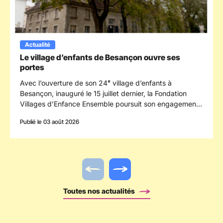
Actualité
Le village d’enfants de Besançon ouvre ses
portes
Avec l’ouverture de son 24ᵉ village d’enfants à
Besançon, inauguré le 15 juillet dernier, la Fondation
Villages d’Enfance Ensemble poursuit son engagement
en faveur des enfants confiés à la protection de
Publié le 03 août 2026
l’enfance en s’implantant dans le département du
Doubs.
Actualité précédente
Actualité suivante
Toutes nos actualités