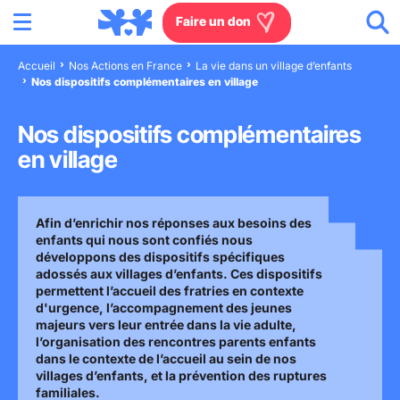
Menu
Aller au contenu
Aller à la recherche
Aller au menu
Aller au pied de page
Faire un don
Accueil
Nos Actions en France
La vie dans un village d’enfants
Nos dispositifs complémentaires en village
Nous connaître
Nos dispositifs complémentaires
Actions en France
en village
Actions dans le monde
Afin d’enrichir nos réponses aux besoins des
Agissez à nos côtés
enfants qui nous sont confiés nous
développons des dispositifs spécifiques
adossés aux villages d’enfants. Ces dispositifs
Actualités
permettent l’accueil des fratries en contexte
d'urgence, l’accompagnement des jeunes
majeurs vers leur entrée dans la vie adulte,
Rejoignez-nous
l’organisation des rencontres parents enfants
dans le contexte de l’accueil au sein de nos
villages d’enfants, et la prévention des ruptures
Les villages d'enfants
familiales.